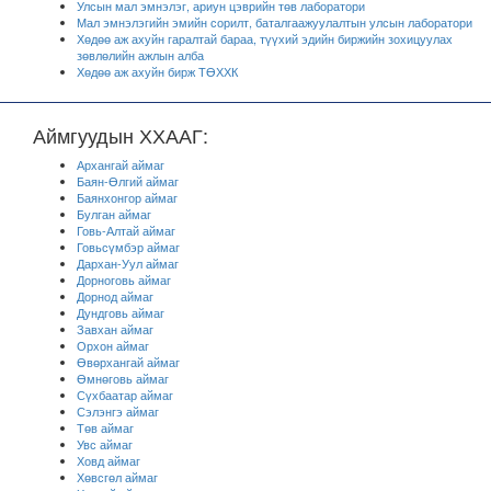
Улсын мал эмнэлэг, ариун цэврийн төв лаборатори
Мал эмнэлэгийн эмийн сорилт, баталгаажуулалтын улсын лаборатори
Хөдөө аж ахуйн гаралтай бараа, түүхий эдийн биржийн зохицуулах
зөвлөлийн ажлын алба
Хөдөө аж ахуйн бирж ТӨХХК
Аймгуудын ХХААГ:
Архангай аймаг
Баян-Өлгий аймаг
Баянхонгор аймаг
Булган аймаг
Говь-Алтай аймаг
Говьсүмбэр аймаг
Дархан-Уул аймаг
Дорноговь аймаг
Дорнод аймаг
Дундговь аймаг
Завхан аймаг
Орхон аймаг
Өвөрхангай аймаг
Өмнөговь аймаг
Сүхбаатар аймаг
Сэлэнгэ аймаг
Төв аймаг
Увс аймаг
Ховд аймаг
Хөвсгөл аймаг