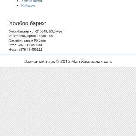
Хэнтий аймаг
Нийслэл
Холбоо барих:
Улаанбаатар хот-210349, БЗДүүрэг
Энхтайвны өргөн чөлөө-16А
Засгийн газрын 9б байр
Утас: +976 11 453233
Факс: +976 11 450292
Зохиогчийн эрх © 2015 Мал Хамгаалах сан.