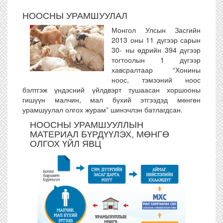
НООСНЫ УРАМШУУЛАЛ
Монгол Улсын Засгийн
2013 оны 11 дүгээр сарын
30- ны өдрийн 394 дүгээр
тогтоолын 1 дүгээр
хавсралтаар “Хонины
ноос, тэмээний ноос
бэлтгэж үндэсний үйлдвэрт тушаасан хоршооны
гишүүн малчин, мал бүхий этгээдэд мөнгөн
урамшуулал олгох журам” шинэчлэн батлагдсан.
НООСНЫ УРАМШУУЛЛЫН
МАТЕРИАЛ БҮРДҮҮЛЭХ, МӨНГӨ
ОЛГОХ ҮЙЛ ЯВЦ