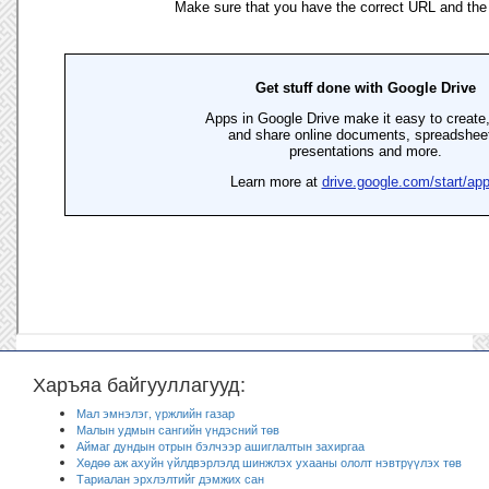
Харъяа байгууллагууд:
Мал эмнэлэг, үржлийн газар
Малын удмын сангийн үндэсний төв
Аймаг дундын отрын бэлчээр ашиглалтын захиргаа
Хөдөө аж ахуйн үйлдвэрлэлд шинжлэх ухааны ололт нэвтрүүлэх төв
Тариалан эрхлэлтийг дэмжих сан