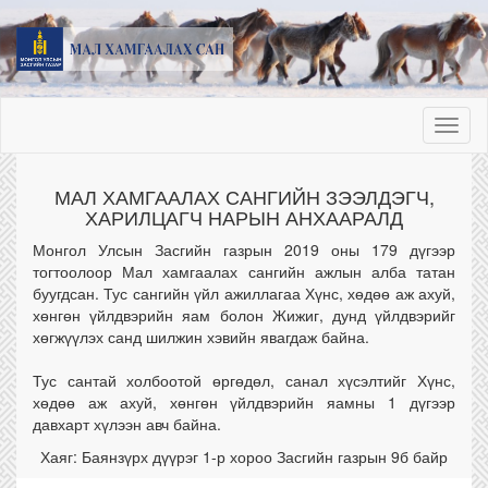
Toggl
naviga
МАЛ ХАМГААЛАХ САНГИЙН ЗЭЭЛДЭГЧ,
ХАРИЛЦАГЧ НАРЫН АНХААРАЛД
Монгол Улсын Засгийн газрын 2019 оны 179 дүгээр
тогтоолоор Мал хамгаалах сангийн ажлын алба татан
буугдсан. Тус сангийн үйл ажиллагаа Хүнс, хөдөө аж ахуй,
хөнгөн үйлдвэрийн яам болон Жижиг, дунд үйлдвэрийг
хөгжүүлэх санд шилжин хэвийн явагдаж байна.
Тус сантай холбоотой өргөдөл, санал хүсэлтийг Хүнс,
хөдөө аж ахуй, хөнгөн үйлдвэрийн яамны 1 дүгээр
давхарт хүлээн авч байна.
Хаяг: Баянзүрх дүүрэг 1-р хороо Засгийн газрын 9б байр