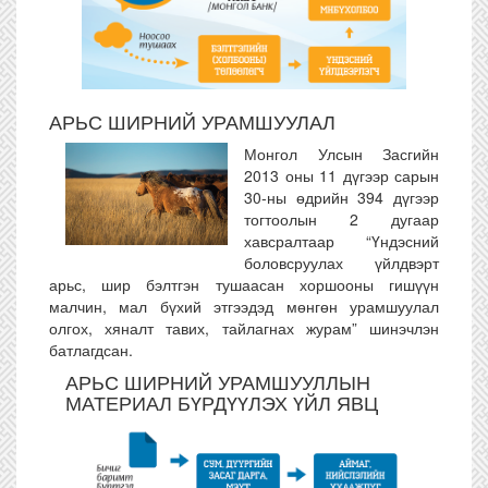
АРЬС ШИРНИЙ УРАМШУУЛАЛ
Монгол Улсын Засгийн
2013 оны 11 дүгээр сарын
30-ны өдрийн 394 дүгээр
тогтоолын 2 дугаар
хавсралтаар “Үндэсний
боловсруулах үйлдвэрт
арьс, шир бэлтгэн тушаасан хоршооны гишүүн
малчин, мал бүхий этгээдэд мөнгөн урамшуулал
олгох, хяналт тавих, тайлагнах журам” шинэчлэн
батлагдсан.
АРЬС ШИРНИЙ УРАМШУУЛЛЫН
МАТЕРИАЛ БҮРДҮҮЛЭХ ҮЙЛ ЯВЦ